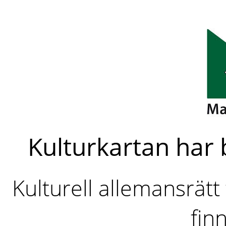
Kulturkartan har 
Kulturell allemansrät
fin